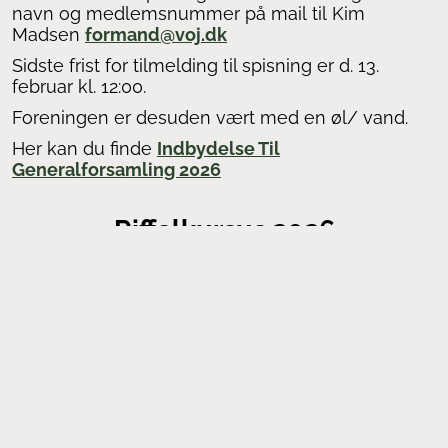
navn og medlemsnummer
på
mail
til
Kim
Madsen
formand@voj.dk
Sidste frist for tilmelding til spisning er d. 13.
februar kl. 12:00.
Foreningen
er desuden
vært
med en øl/ vand.
Her kan du finde
Indbydelse Til
Generalforsamling 2026
Riffelkursus 2026
Vi afholder igen i år vores riffelkursus for både
nye og mere erfarne riffelskyttter. Vi starter med
to træningsaftener på Skytteforeningens
indendørs 15 m bane, hvor vi arbejder med aftræk
og åndedræt. Har du selv luftgevær eller
salonriffel, er du meget velkommen til at
medbringe det.
Herefter fortsætter kurset med en række
skydninger på bl.a. Måde og Varde banerne, hvor