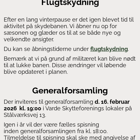
Flugtskydning
Efter en lang vinterpause er det igen blevet tid til
aktivitet på skydebanen. Vi åbner nu op for
sæsonen og glæder os til at se både nye og
velkendte ansigter.
Du kan se åbningstiderne under
flugtskydning
.
Bemærk at vi på grund af militæret kan blive nødt
til at lukke banen. Disse ændringer vil løbende
blive opdateret i planen.
Generalforsamling
Der inviteres til generalforsamling
d. 16. februar
2026 kl. 19:00
i Varde Skytteforenings lokaler på
Stålværksvej 13.
Igen i år vil der være fælles spisning
inden
generalforsamlingen fra kl. 18:00.
Tilmeldelse til
spisning skal
ske
med
angivelse af